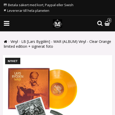
Betala säkert med kort, Paypal eller Swish
Levererar till hela planeten
0
Vinyl
LB [Lars Bygdén] - WAR (ALBUM) Vinyl - Clear Orange
limited edition + signerat foto
NYHET