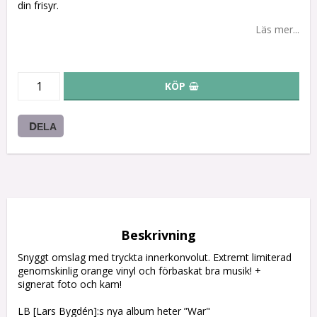
din frisyr.
Läs mer...
KÖP
DELA
Beskrivning
Snyggt omslag med tryckta innerkonvolut. Extremt limiterad 
genomskinlig orange vinyl och förbaskat bra musik! + 
signerat foto och kam!

LB [Lars Bygdén]:s nya album heter ”War"
